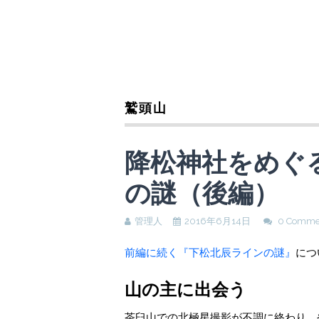
鷲頭山
降松神社をめぐ
の謎（後編）
管理人
2016年6月14日
0 Comme
前編に続く『下松北辰ラインの謎』
につ
山の主に出会う
茶臼山での北極星撮影が不調に終わり、