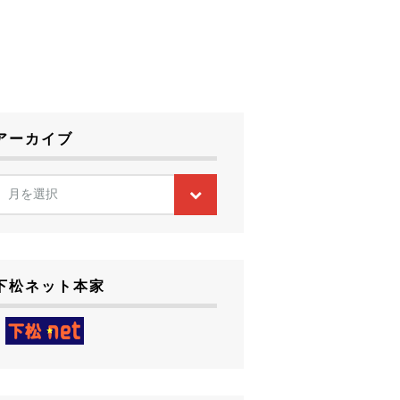
アーカイブ
ア
月を選択
ー
カ
イ
ブ
下松ネット本家